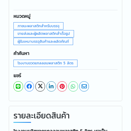
หมวดหมู่
ภาชนะพลาสติกสำหรับบรรจุ
ขายส่งและผู้ผลิตพลาสติกสำเร็จรูป
ผู้รับเหมาบรรจุสินค้าและผลิตภัณฑ์
คำค้นหา
โรงงานขวดแกลลอนพลาสติก 5 ลิตร
แชร์
รายละเอียดสินค้า