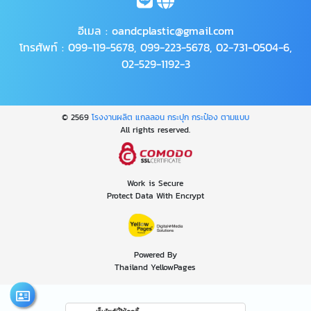
อีเมล :
oandcplastic@gmail.com
โทรศัพท์ :
099-119-5678
,
099-223-5678
,
02-731-0504-6
,
02-529-1192-3
© 2569
โรงงานผลิต แกลลอน กระปุก กระป๋อง ตามแบบ
All rights reserved.
Work is Secure
Protect Data With Encrypt
Powered By
Thailand YellowPages