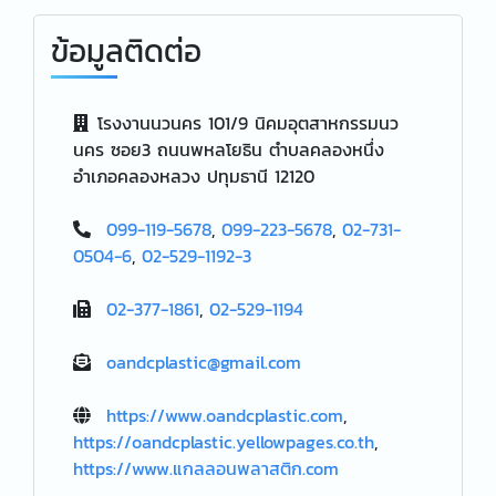
ข้อมูลติดต่อ
โรงงานนวนคร 101/9 นิคมอุตสาหกรรมนว
นคร ซอย3 ถนนพหลโยธิน ตำบลคลองหนึ่ง
อำเภอคลองหลวง ปทุมธานี 12120
099-119-5678
,
099-223-5678
,
02-731-
0504-6
,
02-529-1192-3
02-377-1861
,
02-529-1194
oandcplastic@gmail.com
https://www.oandcplastic.com
,
https://oandcplastic.yellowpages.co.th
,
https://www.แกลลอนพลาสติก.com